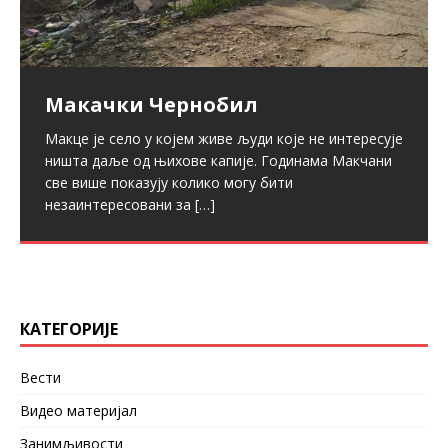
Макачки Чернобил
Макце је село у којем живе људи које не интересује
ништа даље од њихове капије. Годинама Макчани
Selo celo na internet selo
Ђовинко из Макца
све више показују колико могу бити
незаинтересовани за
[…]
Zašto je Makce kod Velikog Gradišta poznatije u Evropi
Da li ste čuli za Makce? Ja priznajem nisam a da li je
nego u Srbiji Selo celo na internet selo Na globalnoj
trebalo da čujem – po onome što smo tamo zabeležili
mreži mogu se pročitati sveže seoske
[…]
– iskreno
[…]
КАТЕГОРИЈЕ
Вести
Видео материјал
Занимљивости