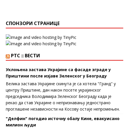
СПОНЗОРИ СТРАНИЦЕ
РТС :: ВЕСТИ
Уклоњена застава Украјине са фасаде зграде у
Приштини после изјаве Зеленског у Београду
Велика заставa Украјине скинута је са хотела "Гранд" у
центру Приштине, дан након посете украјинског
председника Володимира Зеленског Београду када је
рекао да став Украјине о непризнавању једнострано
проглашене независности на Косову остаје непромењен.
"Делфин" погодио источну обалу Кине, евакуисано
милион људи