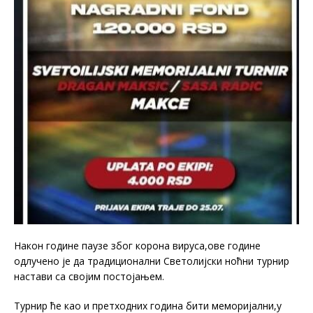
Након године паузе због корона вируса,ове године
одлучено је да традиционални Светолијски ноћни турнир
настави са својим постојањем.
Турнир ће као и претходних година бити меморијални,у