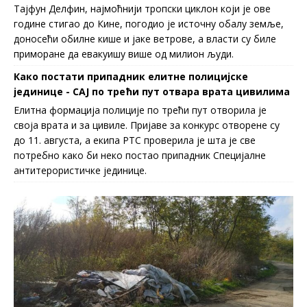
Тајфун Делфин, најмоћнији тропски циклон који је ове
године стигао до Кине, погодио је источну обалу земље,
доносећи обилне кише и јаке ветрове, а власти су биле
приморане да евакуишу више од милион људи.
Како постати припадник елитне полицијске
јединице - СAJ по трећи пут отвара врата цивилима
Елитна формација полиције по трећи пут отворила је
своја врата и за цивиле. Пријаве за конкурс отворене су
до 11. августа, а екипа РТС проверила је шта је све
потребно како би неко постао припадник Специјалне
антитерористичке јединице.