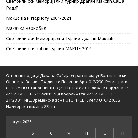
Светоилијски меморијални турнир Драган Максић,Саша
Радић
Макце на интернету 2001-2021
Макачки Чернобил
Светоилијски Меморијални Турнир-Драган Максић
Светоилијски ноћни турнир МАКЦЕ 2016.
Основни подаци Држава Србија Управни округ Браничевски
Општина Велико Градиште Позивни број 012/290- Регистраске
ознаке ПО Становништво (2011) Пад 820 Положај Координате
44°34′19″ СГШ; 21°28′01″ ИГД Координате: 44°34′19″ СГШ;
21°28′01″ ИГД Временска зона UTC+1 (CET), лети UTC+2 (CEST)
Надморска висина 225 m
август 2026.
П
У
С
Ч
П
С
Н